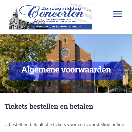
Ga
naar
Tog
inhoud
SEIZOEN 2025/2026
Nav
PROGRAMMA
CONTACT
Algemene voorwaarden
WINKELWAGEN
MIJN ACCOUNT
Tickets bestellen en betalen
U bestelt en betaalt alle tickets voor een voorstelling online